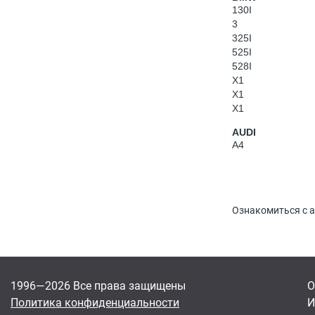
130I
3
325I
525I
528I
X1
X1
X1
AUDI
A4
Ознакомиться с а
1996—2026 Все права защищены
О
Политика конфиденциальности
И