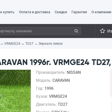
к купить
Оплата и доставка
Скидки
Гарантия
О компании
И
→
VRMGE24
→
TD27
→
Зеркало левое
RAVAN 1996г. VRMGE24 TD27,
Производитель:
NISSAN
Модель:
CARAVAN
Год:
1996
Кузов:
VRMGE24
Двигатель:
TD27