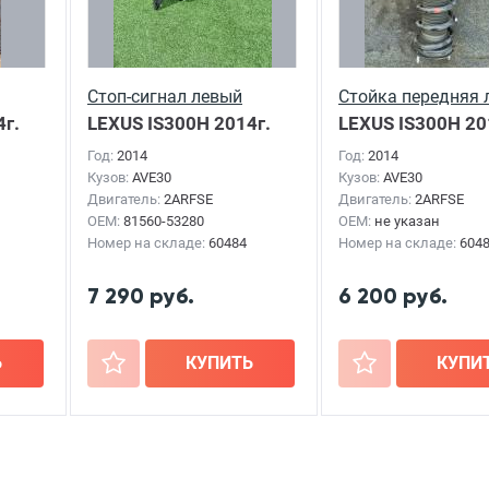
Стоп-сигнал левый
Стойка передняя 
г.
LEXUS IS300H
2014г.
LEXUS IS300H
20
Год:
2014
Год:
2014
Кузов:
AVE30
Кузов:
AVE30
Двигатель:
2ARFSE
Двигатель:
2ARFSE
OEM:
81560-53280
OEM:
не указан
Номер на складе:
60484
Номер на складе:
604
7 290 руб.
6 200 руб.
Ь
+
КУПИТЬ
+
КУПИ