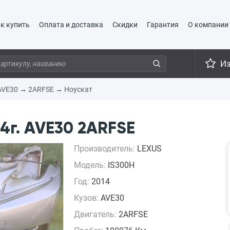
к купить
Оплата и доставка
Скидки
Гарантия
О компании
И
AVE30
→
2ARFSE
→
Ноускат
4г. AVE30 2ARFSE
Производитель:
LEXUS
Модель:
IS300H
Год:
2014
Кузов:
AVE30
Двигатель:
2ARFSE