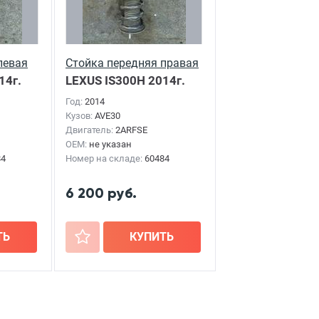
левая
Стойка передняя правая
14г.
LEXUS IS300H
2014г.
Год:
2014
Кузов:
AVE30
Двигатель:
2ARFSE
OEM:
не указан
84
Номер на складе:
60484
6 200 руб.
ТЬ
+
КУПИТЬ