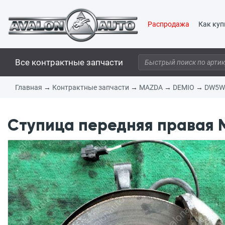
Распродажа
Как куп
Все контрактные запчасти
Главная
→
Контрактные запчасти
→
MAZDA
→
DEMIO
→
DW5W
Ступица передняя правая 