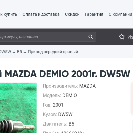
к купить
Оплата и доставка
Скидки
Гарантия
О компании
И
DW5W
→
B5
→
Привод передний правый
 MAZDA DEMIO 2001г. DW5W 
Производитель:
MAZDA
Модель:
DEMIO
Год:
2001
Кузов:
DW5W
Двигатель:
B5