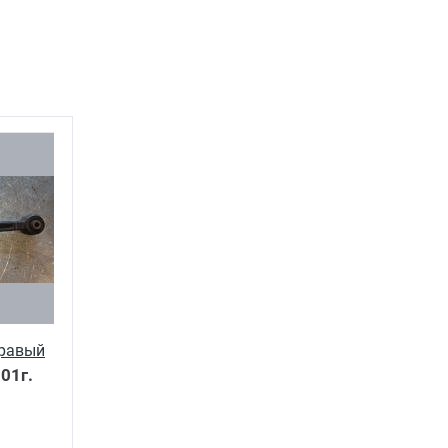
правый
01г.