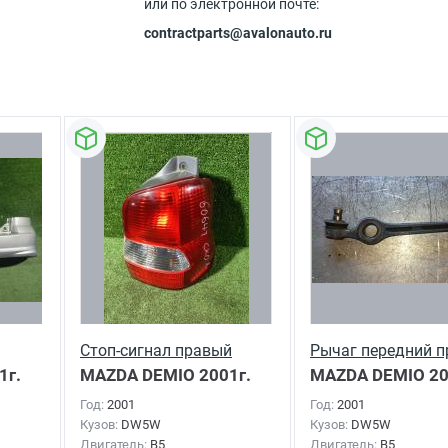
или по электронной почте:
contractparts@avalonauto.ru
Стоп-сигнал правый
Рычаг передний 
1г.
MAZDA DEMIO
2001г.
MAZDA DEMIO
20
Год:
2001
Год:
2001
Кузов:
DW5W
Кузов:
DW5W
Двигатель:
B5
Двигатель:
B5