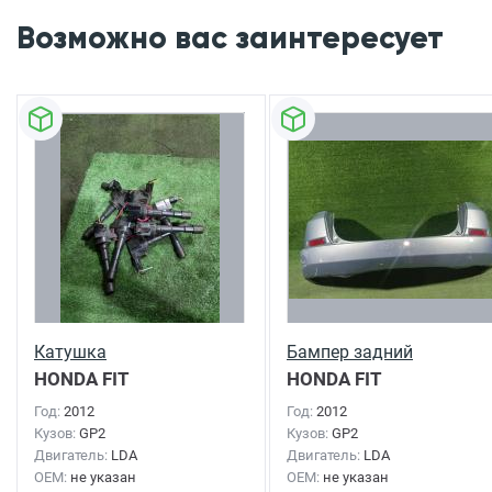
Возможно вас заинтересует
Катушка
Бампер задний
HONDA FIT
HONDA FIT
SHUTTLE
2012г.
SHUTTLE
2012г.
Год:
2012
Год:
2012
Кузов:
GP2
Кузов:
GP2
Двигатель:
LDA
Двигатель:
LDA
OEM:
не указан
OEM:
не указан