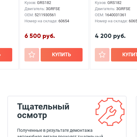
Кузов:
GRS182
Кузов:
GRS182
Двигатель:
3GRFSE
Двигатель:
3GRFSE
OEM:
5211930561
OEM:
1640031361
Номер на складе:
60654
Номер на складе:
606
6 500 руб.
4 200 руб.
Ь
+
КУПИТЬ
+
КУПИ
Тщательный
осмотр
Полученные в результате демонтажа
автомобиля детали проходят тщательный