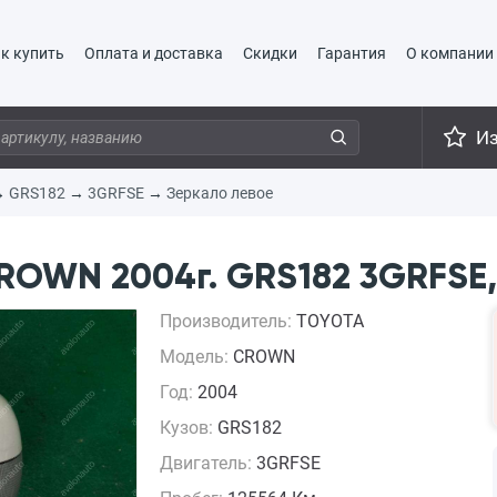
к купить
Оплата и доставка
Скидки
Гарантия
О компании
И
→
GRS182
→
3GRFSE
→
Зеркало левое
ROWN 2004г. GRS182 3GRFSE,
Производитель:
TOYOTA
Модель:
CROWN
Год:
2004
Кузов:
GRS182
Двигатель:
3GRFSE