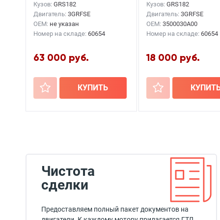
Кузов:
GRS182
Кузов:
GRS182
Двигатель:
3GRFSE
Двигатель:
3GRFSE
OEM:
не указан
OEM:
3500030A00
Номер на складе:
60654
Номер на складе:
60654
63 000 руб.
18 000 руб.
+
КУПИТЬ
+
КУПИТ
Чистота
сделки
Предоставляем полный пакет документов на
двигатели. К каждому мотору прилагается ГТД