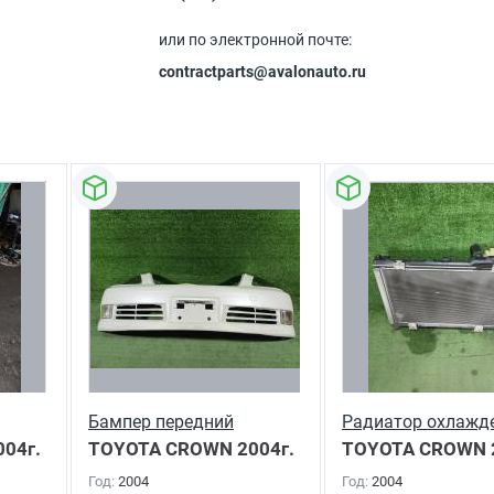
или по электронной почте:
contractparts@avalonauto.ru
Бампер передний
Радиатор охлажд
04г.
TOYOTA CROWN
2004г.
TOYOTA CROWN
Год:
2004
Год:
2004