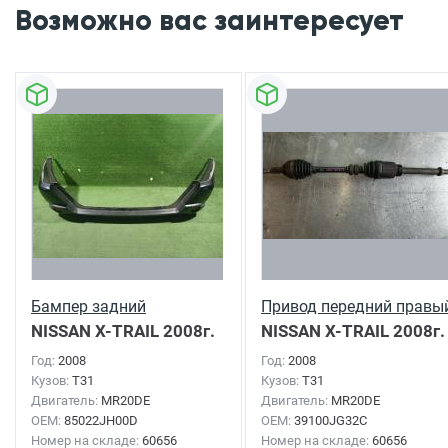
Возможно вас заинтересует
Бампер задний
Привод передний правы
NISSAN X-TRAIL
2008г.
NISSAN X-TRAIL
2008г.
Год:
2008
Год:
2008
Кузов:
T31
Кузов:
T31
Двигатель:
MR20DE
Двигатель:
MR20DE
OEM:
85022JH00D
OEM:
39100JG32C
Номер на складе:
60656
Номер на складе:
60656