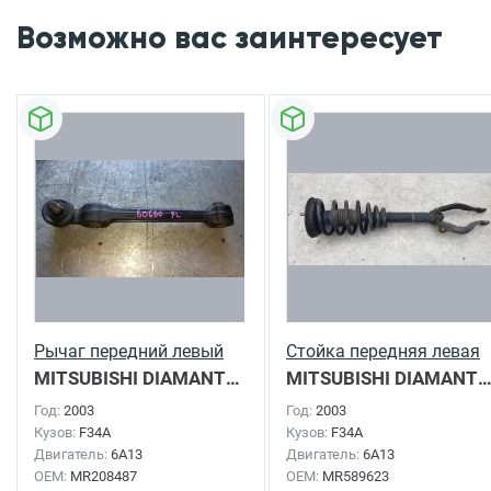
Возможно вас заинтересует
Рычаг передний левый
Стойка передняя левая
MITSUBISHI DIAMANTE
2003г.
MITSUBISHI DIAMAN
Год:
2003
Год:
2003
Кузов:
F34A
Кузов:
F34A
Двигатель:
6A13
Двигатель:
6A13
OEM:
MR208487
OEM:
MR589623