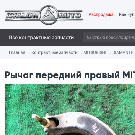
Распродажа
Как куп
Все контрактные запчасти
Главная
→
Контрактные запчасти
→
MITSUBISHI
→
DIAMANTE
Рычаг передний правый MIT