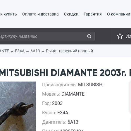
к купить
Оплата и доставка
Скидки
Гарантия
О компании
И
ANTE
→
F34A
→
6A13
→
Рычаг передний правый
ITSUBISHI DIAMANTE 2003г. 
Производитель:
MITSUBISHI
Модель:
DIAMANTE
Год:
2003
Кузов:
F34A
Двигатель:
6A13