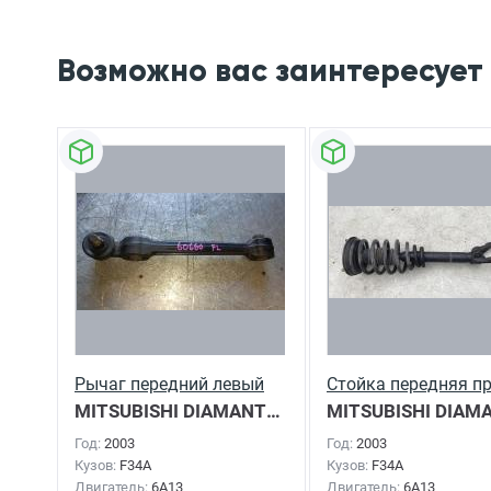
Возможно вас заинтересует
Рычаг передний левый
Стойка передняя п
MITSUBISHI DIAMANTE
2003г.
Год:
2003
Год:
2003
Кузов:
F34A
Кузов:
F34A
Двигатель:
6A13
Двигатель:
6A13