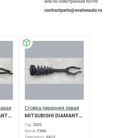
или по электронной почте:
contractparts@avalonauto.ru
равая
Стойка передняя левая
MITSUBISHI DIAMANTE
2003г.
MITSUBISHI DIAMANTE
2003г.
Год:
2003
Кузов:
F34A
Двигатель:
6A13