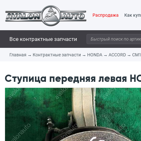
Распродажа
Как куп
Все контрактные запчасти
Главная
→
Контрактные запчасти
→
HONDA
→
ACCORD
→
CM
Ступица передняя левая H