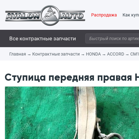
Распродажа
Как куп
Все контрактные запчасти
Главная
→
Контрактные запчасти
→
HONDA
→
ACCORD
→
CM
Ступица передняя правая 