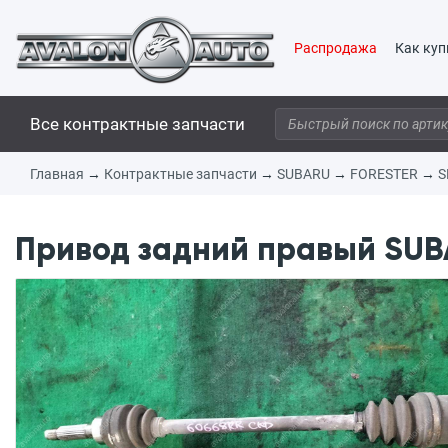
Распродажа
Как куп
Все контрактные запчасти
Главная
→
Контрактные запчасти
→
SUBARU
→
FORESTER
→
S
Привод задний правый SUBA