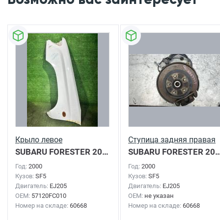
Крыло левое
Ступица задняя правая
SUBARU FORESTER
2000г.
SUBARU FORESTER
2000г.
Год:
2000
Год:
2000
Кузов:
SF5
Кузов:
SF5
Двигатель:
EJ205
Двигатель:
EJ205
OEM:
57120FC010
OEM:
не указан
Номер на складе:
60668
Номер на складе:
60668