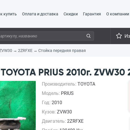
к купить
Оплата и доставка
Скидки
Гарантия
О компании
И
ZVW30
→
2ZRFXE
→
Стойка передняя правая
TOYOTA PRIUS 2010г. ZVW30 
Производитель:
TOYOTA
Модель:
PRIUS
Год:
2010
Кузов:
ZVW30
Двигатель:
2ZRFXE