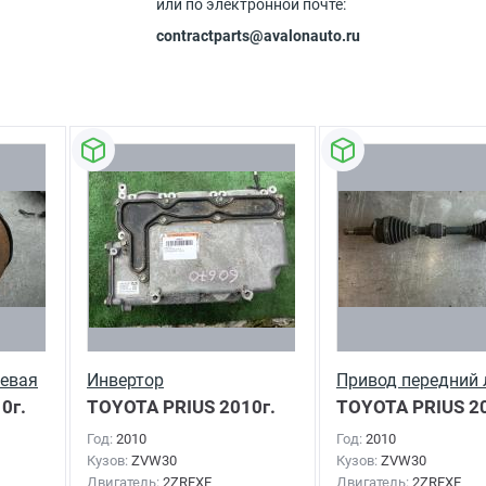
или по электронной почте:
contractparts@avalonauto.ru
левая
Инвертор
Привод передний
0г.
TOYOTA PRIUS
2010г.
TOYOTA PRIUS
20
Год:
2010
Год:
2010
Кузов:
ZVW30
Кузов:
ZVW30
Двигатель:
2ZRFXE
Двигатель:
2ZRFXE