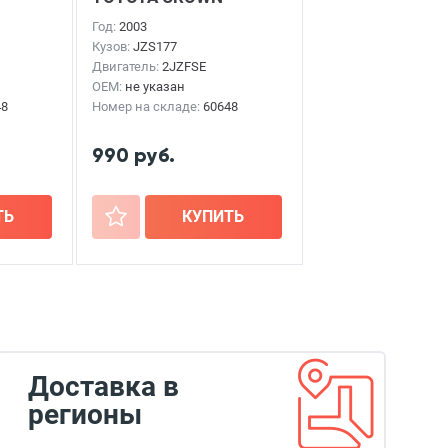
MAJESTA
2003г.
Год:
2003
Кузов:
JZS177
Двигатель:
2JZFSE
OEM:
не указан
48
Номер на складе:
60648
990 руб.
ТЬ
+
КУПИТЬ
Доставка в
регионы