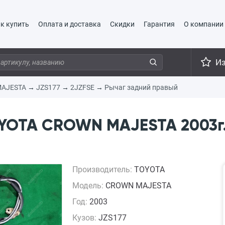
к купить
Оплата и доставка
Скидки
Гарантия
О компании
И
AJESTA
→
JZS177
→
2JZFSE
→
Рычаг задний правый
YOTA CROWN MAJESTA 2003г. 
Производитель:
TOYOTA
Модель:
CROWN MAJESTA
Год:
2003
Кузов:
JZS177