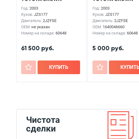
MAJESTA
2003г.
MAJESTA
2003г.
Год:
2003
Год:
2003
Кузов:
JZS177
Кузов:
JZS177
Двигатель:
2JZFSE
Двигатель:
2JZFSE
OEM:
не указан
OEM:
1640046660
Номер на складе:
60648
Номер на складе:
60648
61 500 руб.
5 000 руб.
+
КУПИТЬ
+
КУПИТ
Чистота
сделки