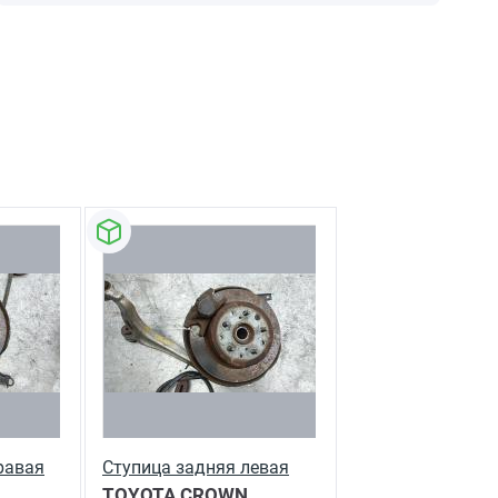
равая
Ступица задняя левая
TOYOTA CROWN