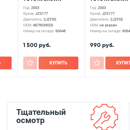
MAJESTA
2003г.
MAJESTA
2003г.
Год:
2003
Год:
2003
Кузов:
JZS177
Кузов:
JZS177
Двигатель:
2JZFSE
Двигатель:
2JZFSE
OEM:
4879039026
OEM:
не указан
Номер на складе:
60648
Номер на складе:
606
1 500 руб.
990 руб.
Ь
+
КУПИТЬ
+
КУПИ
Тщательный
осмотр