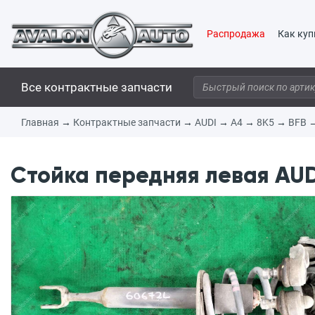
Распродажа
Как куп
Все контрактные запчасти
Главная
→
Контрактные запчасти
→
AUDI
→
A4
→
8K5
→
BFB
Стойка передняя левая AUDI