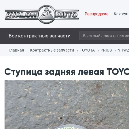
Распродажа
Как куп
Все контрактные запчасти
Главная
→
Контрактные запчасти
→
TOYOTA
→
PRIUS
→
NHW2
Ступица задняя левая TOYO