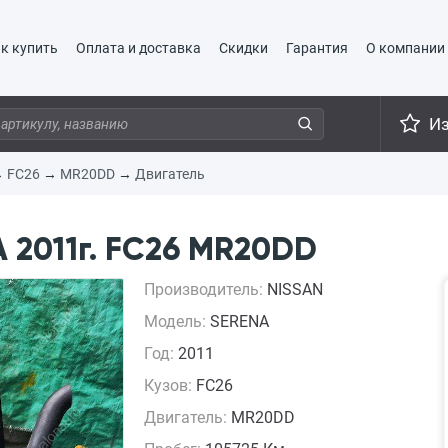
к купить
Оплата и доставка
Скидки
Гарантия
О компании
И
→
FC26
→
MR20DD
→
Двигатель
 2011г. FC26 MR20DD
Производитель:
NISSAN
Модель:
SERENA
Год:
2011
Кузов:
FC26
Двигатель:
MR20DD