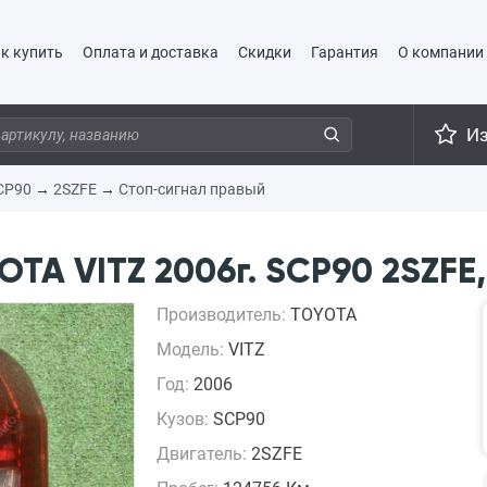
к купить
Оплата и доставка
Скидки
Гарантия
О компании
И
CP90
→
2SZFE
→
Стоп-сигнал правый
TA VITZ 2006г. SCP90 2SZFE,
Производитель:
TOYOTA
Модель:
VITZ
Год:
2006
Кузов:
SCP90
Двигатель:
2SZFE