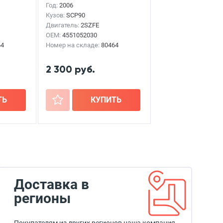
Год:
2006
Кузов:
SCP90
Двигатель:
2SZFE
OEM:
4551052030
64
Номер на складе:
80464
2 300 руб.
ТЬ
+
КУПИТЬ
Доставка в
регионы