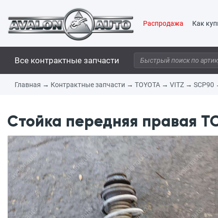
Распродажа
Как куп
Все контрактные запчасти
Главная
→
Контрактные запчасти
→
TOYOTA
→
VITZ
→
SCP90
Стойка передняя правая TO