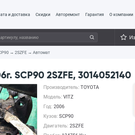
ата и доставка
Скидки
Авторемонт
Гарантия
О компании
И
CP90
→
2SZFE
→
Автомат
6г. SCP90 2SZFE, 3014052140
Производитель:
TOYOTA
Модель:
VITZ
Год:
2006
Кузов:
SCP90
Двигатель:
2SZFE