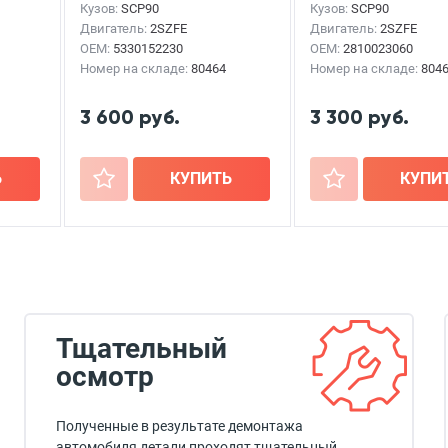
Кузов:
SCP90
Кузов:
SCP90
Двигатель:
2SZFE
Двигатель:
2SZFE
OEM:
5330152230
OEM:
2810023060
Номер на складе:
80464
Номер на складе:
804
3 600 руб.
3 300 руб.
Ь
+
КУПИТЬ
+
КУПИ
Тщательный
осмотр
Полученные в результате демонтажа
автомобиля детали проходят тщательный