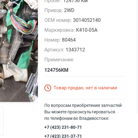
Пробег:
124756 Км
Привод:
2WD
OEM номер:
3014052140
Маркировка:
K410-05A
Номер:
80464
Артикул:
1343712
Примечание:
124756КМ
Товар продан, нет в наличии
По вопросам приобретения запчастей
Вы можете проконсультироваться
по телефонам во Владивостоке:
+7 (423) 231-80-71
+7 (423) 231-37-71