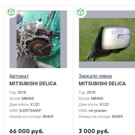
Автомат
Зеркало левое
MITSUBISHI DELICA
MITSUBISHI DELICA
D2
2018г.
D2
2018г.
Год:
2018
Год:
2018
Кузов:
MB46S
Кузов:
MB46S
Двигатель:
K12C
Двигатель:
K12C
OEM:
8J09734AKP
OEM:
не указан
Номер на складе:
80469
Номер на складе:
80469
66 000 руб.
3 000 руб.