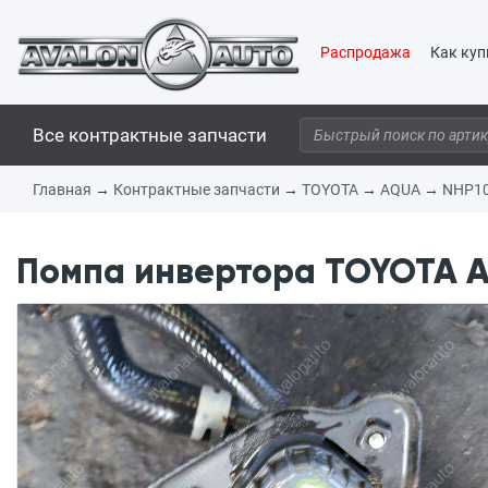
Распродажа
Как куп
Все контрактные запчасти
Главная
→
Контрактные запчасти
→
TOYOTA
→
AQUA
→
NHP1
Помпа инвертора TOYOTA AQ