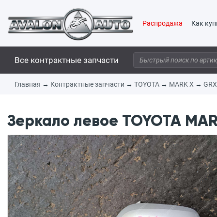
Распродажа
Как куп
Все контрактные запчасти
Главная
→
Контрактные запчасти
→
TOYOTA
→
MARK X
→
GRX
Зеркало левое TOYOTA MARK