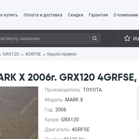
к купить
Оплата и доставка
Скидки
Гарантия
О компании
И
→
GRX120
→
4GRFSE
→
Крыло правое
RK X 2006г. GRX120 4GRFSE,
Производитель:
TOYOTA
Модель:
MARK X
Год:
2006
Кузов:
GRX120
Двигатель:
4GRFSE