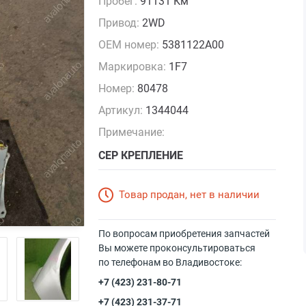
Пробег:
91131 Км
Привод:
2WD
OEM номер:
5381122A00
Маркировка:
1F7
Номер:
80478
Артикул:
1344044
Примечание:
СЕР КРЕПЛЕНИЕ
Товар продан, нет в наличии
По вопросам приобретения запчастей
Вы можете проконсультироваться
по телефонам во Владивостоке:
+7 (423) 231-80-71
+7 (423) 231-37-71