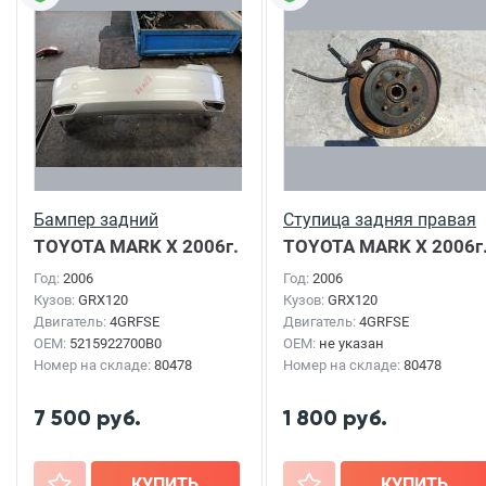
Бампер задний
Ступица задняя правая
TOYOTA MARK X
2006г.
TOYOTA MARK X
2006г
Год:
2006
Год:
2006
Кузов:
GRX120
Кузов:
GRX120
Двигатель:
4GRFSE
Двигатель:
4GRFSE
OEM:
5215922700B0
OEM:
не указан
Номер на складе:
80478
Номер на складе:
80478
7 500 руб.
1 800 руб.
+
КУПИТЬ
+
КУПИТЬ