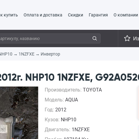
к купить
Оплата и доставка
Скидки
Гарантия
О компании
И
NHP10
→
1NZFXE
→
Инвертор
12г. NHP10 1NZFXE, G92A052
Производитель:
TOYOTA
Модель:
AQUA
Год:
2012
Кузов:
NHP10
Двигатель:
1NZFXE