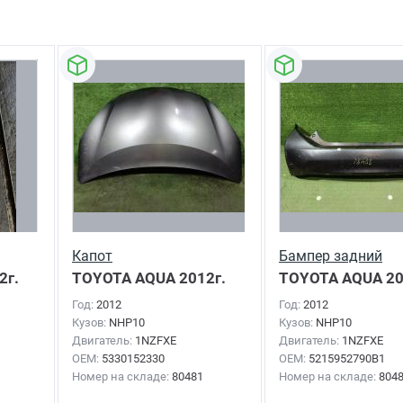
Капот
Бампер задний
2г.
TOYOTA AQUA
2012г.
TOYOTA AQUA
20
Год:
2012
Год:
2012
Кузов:
NHP10
Кузов:
NHP10
Двигатель:
1NZFXE
Двигатель:
1NZFXE
OEM:
5330152330
OEM:
5215952790B1
Номер на складе:
80481
Номер на складе:
804