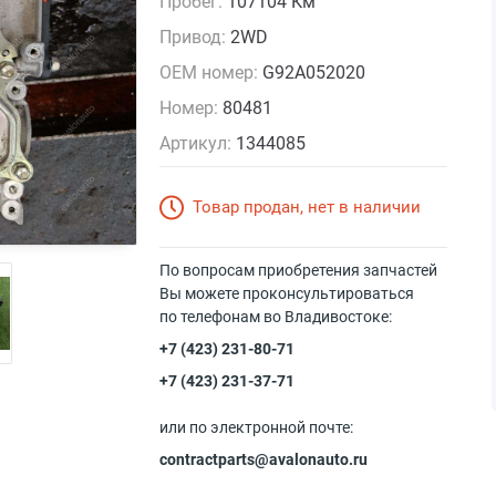
Пробег:
107104 Км
Привод:
2WD
OEM номер:
G92A052020
Номер:
80481
Артикул:
1344085
Товар продан, нет в наличии
По вопросам приобретения запчастей
Вы можете проконсультироваться
по телефонам во Владивостоке:
+7 (423) 231-80-71
+7 (423) 231-37-71
или по электронной почте:
contractparts@avalonauto.ru