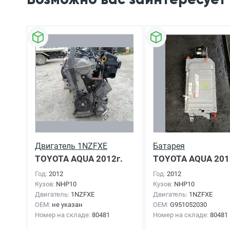
Двигатель 1NZFXE
Батарея
TOYOTA AQUA
2012г.
TOYOTA AQUA
201
Год:
2012
Год:
2012
Кузов:
NHP10
Кузов:
NHP10
Двигатель:
1NZFXE
Двигатель:
1NZFXE
OEM:
не указан
OEM:
G951052030
Номер на складе:
80481
Номер на складе:
80481