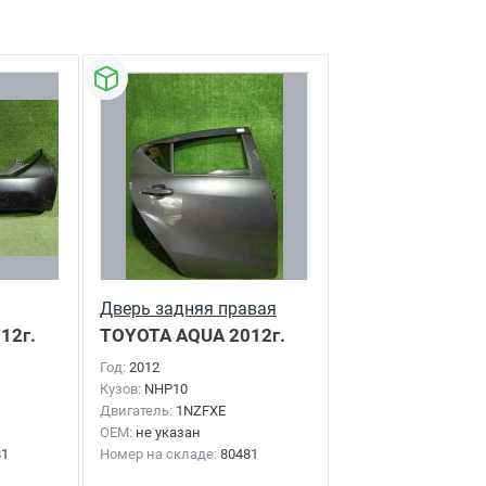
Дверь задняя правая
12г.
TOYOTA AQUA
2012г.
Год:
2012
Кузов:
NHP10
Двигатель:
1NZFXE
OEM:
не указан
81
Номер на складе:
80481