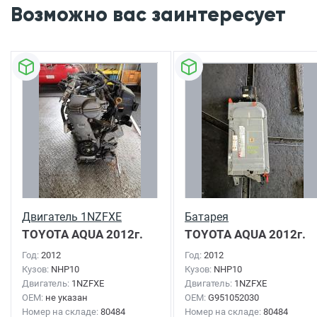
Возможно вас заинтересует
Двигатель 1NZFXE
Батарея
TOYOTA AQUA
2012г.
TOYOTA AQUA
2012г.
Год:
2012
Год:
2012
Кузов:
NHP10
Кузов:
NHP10
Двигатель:
1NZFXE
Двигатель:
1NZFXE
OEM:
не указан
OEM:
G951052030
Номер на складе:
80484
Номер на складе:
80484