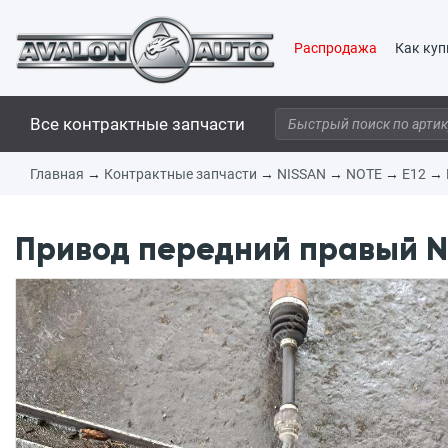
Распродажа
Как куп
Все контрактные запчасти
Главная
→
Контрактные запчасти
→
NISSAN
→
NOTE
→
E12
→
Привод передний правый NI