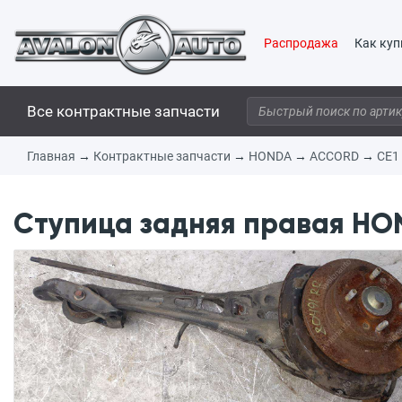
Распродажа
Как куп
Все контрактные запчасти
Главная
→
Контрактные запчасти
→
HONDA
→
ACCORD
→
CE1
Ступица задняя правая HON