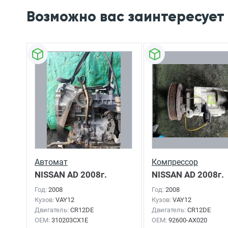
Возможно вас заинтересует
Автомат
Компрессор
NISSAN AD
2008г.
кондиционера
NISSAN AD
2008г.
Год:
2008
Год:
2008
Кузов:
VAY12
Кузов:
VAY12
Двигатель:
CR12DE
Двигатель:
CR12DE
OEM:
310203CX1E
OEM:
92600-AX020