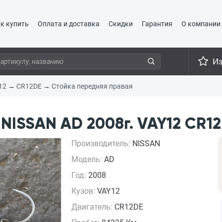
к купить
Оплата и доставка
Скидки
Гарантия
О компании
И
12
→
CR12DE
→
Стойка передняя правая
NISSAN AD 2008г. VAY12 CR1
Производитель:
NISSAN
Модель:
AD
Год:
2008
Кузов:
VAY12
Двигатель:
CR12DE