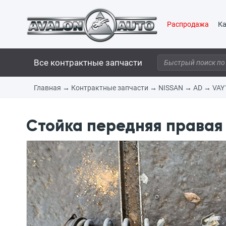
Распродажа
Ка
Все контрактные запчасти
Главная
→
Контрактные запчасти
→
NISSAN
→
AD
→
VAY
Стойка передняя правая 