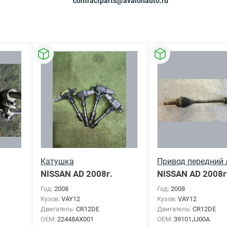
contractparts@avalonauto.ru
Катушка
Привод передний
NISSAN AD
2008г.
NISSAN AD
2008г
Год:
2008
Год:
2008
Кузов:
VAY12
Кузов:
VAY12
Двигатель:
CR12DE
Двигатель:
CR12DE
OEM:
22448AX001
OEM:
39101JJ00A