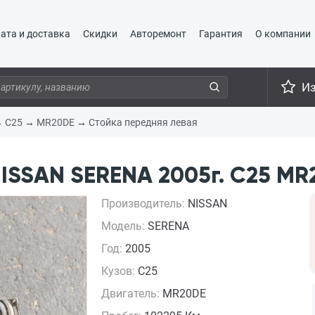
ата и доставка
Скидки
Авторемонт
Гарантия
О компании
И
→
C25
→
MR20DE
→
Стойка передняя левая
ISSAN SERENA 2005г. C25 MR
Производитель:
NISSAN
Модель:
SERENA
Год:
2005
Кузов:
C25
Двигатель:
MR20DE