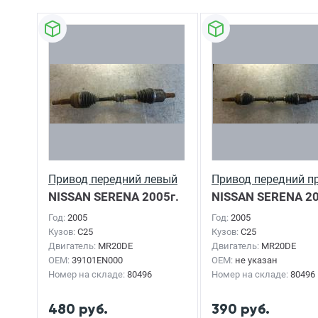
Привод передний левый
Привод передний п
NISSAN SERENA
2005г.
NISSAN SERENA
20
Год:
2005
Год:
2005
Кузов:
C25
Кузов:
C25
Двигатель:
MR20DE
Двигатель:
MR20DE
OEM:
39101EN000
OEM:
не указан
Номер на складе:
80496
Номер на складе:
80496
480 руб.
390 руб.