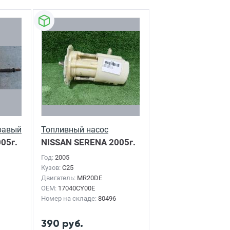
равый
Топливный насос
05г.
NISSAN SERENA
2005г.
Год:
2005
Кузов:
C25
Двигатель:
MR20DE
OEM:
17040CY00E
Номер на складе:
80496
390 руб.