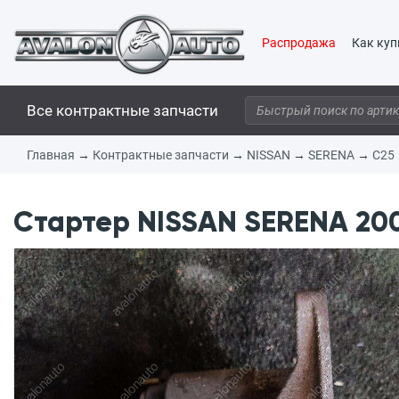
Распродажа
Как куп
Все контрактные запчасти
Главная
→
Контрактные запчасти
→
NISSAN
→
SERENA
→
C25
Стартер NISSAN SERENA 200