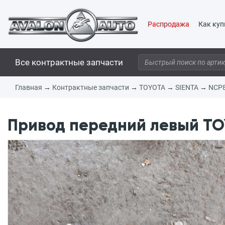
Распродажа
Как куп
Все контрактные запчасти
Главная
→
Контрактные запчасти
→
TOYOTA
→
SIENTA
→
NCP
Привод передний левый TOY