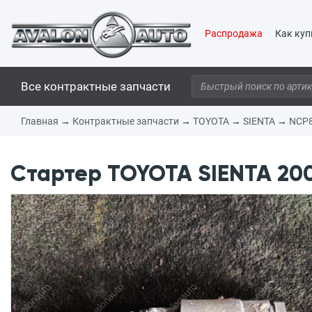
Распродажа
Как куп
Все контрактные запчасти
Главная
→
Контрактные запчасти
→
TOYOTA
→
SIENTA
→
NCP
Стартер TOYOTA SIENTA 2005