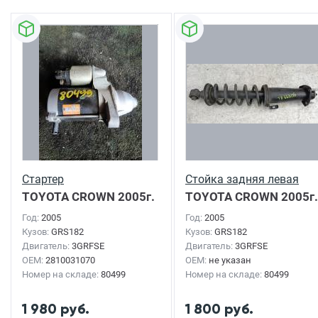
Стартер
Стойка задняя левая
TOYOTA CROWN
2005г.
TOYOTA CROWN
2005г.
Год:
2005
Год:
2005
Кузов:
GRS182
Кузов:
GRS182
Двигатель:
3GRFSE
Двигатель:
3GRFSE
OEM:
2810031070
OEM:
не указан
Номер на складе:
80499
Номер на складе:
80499
1 980 руб.
1 800 руб.