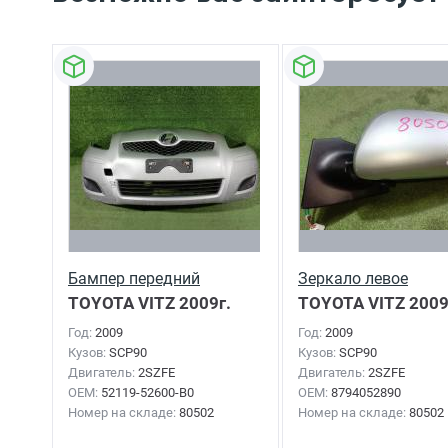
Бампер передний
Зеркало левое
TOYOTA VITZ
2009г.
TOYOTA VITZ
2009
Год:
2009
Год:
2009
Кузов:
SCP90
Кузов:
SCP90
Двигатель:
2SZFE
Двигатель:
2SZFE
OEM:
52119-52600-B0
OEM:
8794052890
Номер на складе:
80502
Номер на складе:
80502