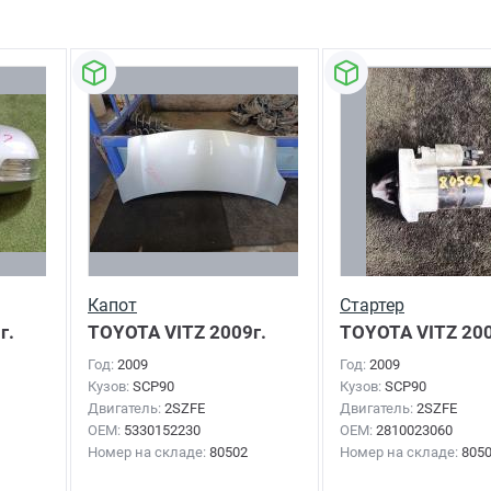
Капот
Стартер
г.
TOYOTA VITZ
2009г.
TOYOTA VITZ
200
Год:
2009
Год:
2009
Кузов:
SCP90
Кузов:
SCP90
Двигатель:
2SZFE
Двигатель:
2SZFE
OEM:
5330152230
OEM:
2810023060
Номер на складе:
80502
Номер на складе:
805