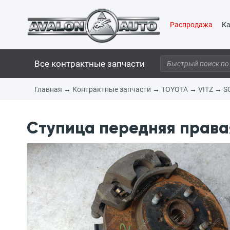
Распродажа
Ка
Все контрактные запчасти
Главная
→
Контрактные запчасти
→
TOYOTA
→
VITZ
→
S
Ступица передняя правая