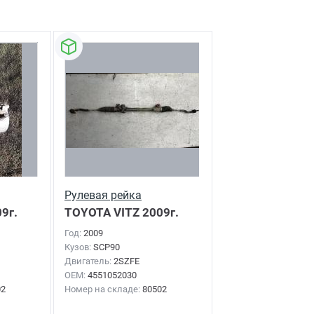
Рулевая рейка
9г.
TOYOTA VITZ
2009г.
Год:
2009
Кузов:
SCP90
Двигатель:
2SZFE
OEM:
4551052030
02
Номер на складе:
80502