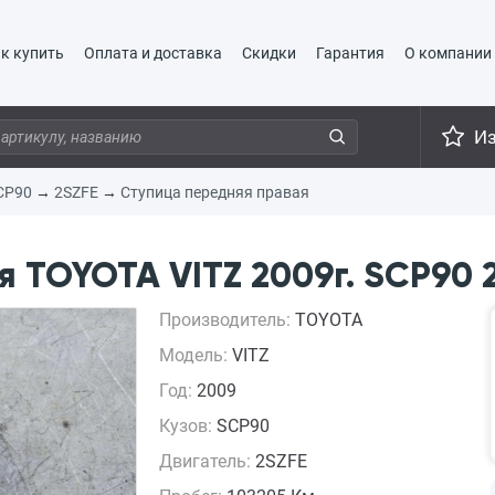
к купить
Оплата и доставка
Скидки
Гарантия
О компании
И
CP90
→
2SZFE
→
Ступица передняя правая
 TOYOTA VITZ 2009г. SCP90 
Производитель:
TOYOTA
Модель:
VITZ
Год:
2009
Кузов:
SCP90
Двигатель:
2SZFE