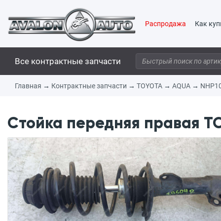
Распродажа
Как куп
Все контрактные запчасти
Главная
→
Контрактные запчасти
→
TOYOTA
→
AQUA
→
NHP1
Стойка передняя правая TO