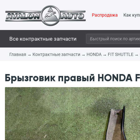
Распродажа
Как куп
Все контрактные запчасти
Главная
→
Контрактные запчасти
→
HONDA
→
FIT SHUTTLE
→
Брызговик правый HONDA FI