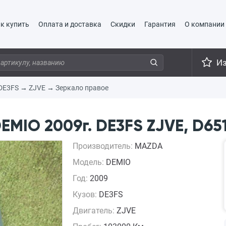
к купить
Оплата и доставка
Скидки
Гарантия
О компании
И
DE3FS
→
ZJVE
→
Зеркало правое
MIO 2009г. DE3FS ZJVE, D65
Производитель:
MAZDA
Модель:
DEMIO
Год:
2009
Кузов:
DE3FS
Двигатель:
ZJVE