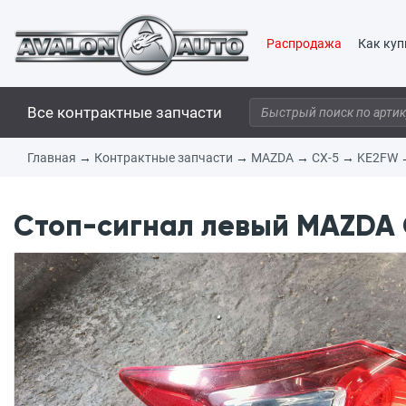
Распродажа
Как куп
Все контрактные запчасти
Главная
→
Контрактные запчасти
→
MAZDA
→
CX-5
→
KE2FW
Стоп-сигнал левый MAZDA 