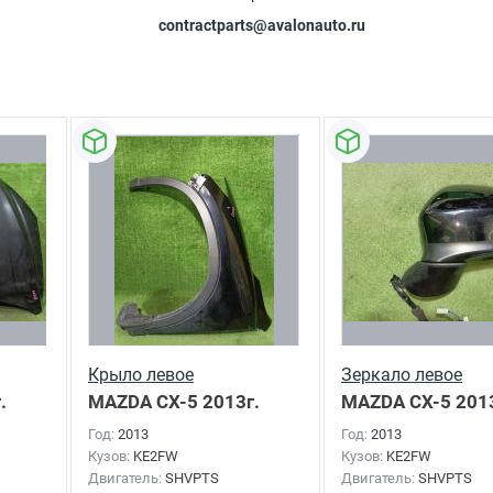
contractparts@avalonauto.ru
Крыло левое
Зеркало левое
.
MAZDA CX-5
2013г.
MAZDA CX-5
2013
Год:
2013
Год:
2013
Кузов:
KE2FW
Кузов:
KE2FW
Двигатель:
SHVPTS
Двигатель:
SHVPTS