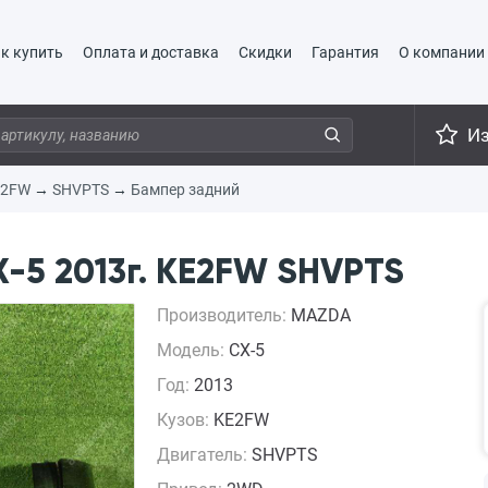
к купить
Оплата и доставка
Скидки
Гарантия
О компании
И
E2FW
→
SHVPTS
→
Бампер задний
-5 2013г. KE2FW SHVPTS
Производитель:
MAZDA
Модель:
CX-5
Год:
2013
Кузов:
KE2FW
Двигатель:
SHVPTS