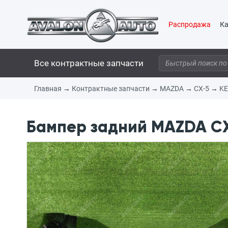
Распродажа
Ка
Все контрактные запчасти
Главная
→
Контрактные запчасти
→
MAZDA
→
CX-5
→
K
Бампер задний MAZDA CX