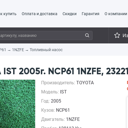
к купить
Оплата и доставка
Скидки
Гарантия
О компании
И
P61
→
1NZFE
→
Топливный насос
ST 2005г. NCP61 1NZFE, 2322
Производитель:
TOYOTA
Модель:
IST
Год:
2005
Кузов:
NCP61
Двигатель:
1NZFE