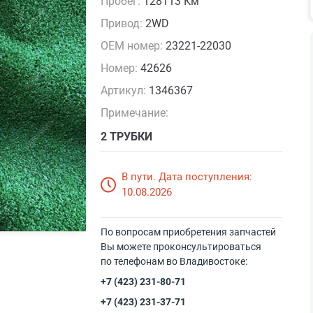
Пробег:
128113 Км
Привод:
2WD
OEM номер:
23221-22030
Номер:
42626
Артикул:
1346367
Примечание:
2 ТРУБКИ
В пути. Дата поступления:
10.08.2026
По вопросам приобретения запчастей
Вы можете проконсультироваться
по телефонам во Владивостоке:
+7 (423) 231-80-71
+7 (423) 231-37-71