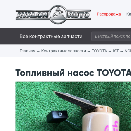
Распродажа
Ка
Все контрактные запчасти
Главная
→
Контрактные запчасти
→
TOYOTA
→
IST
→
NC
Топливный насос TOYOTA I