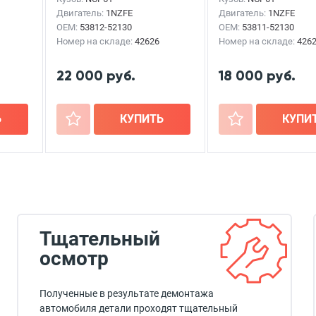
Двигатель:
1NZFE
Двигатель:
1NZFE
OEM:
53812-52130
OEM:
53811-52130
Номер на складе:
42626
Номер на складе:
426
22 000 руб.
18 000 руб.
Ь
+
КУПИТЬ
+
КУПИ
Тщательный
осмотр
Полученные в результате демонтажа
автомобиля детали проходят тщательный