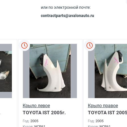
или по электронной почте:
contractparts@avalonauto.ru
Крыло левое
Крыло правое
.
TOYOTA IST
2005г.
TOYOTA IST
2005
Год:
2005
Год:
2005
Кузов:
NCP61
Кузов:
NCP61