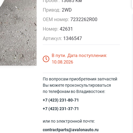
Пробег:
13685 Км
Привод:
2WD
OEM номер:
7232262R00
Номер:
42631
Артикул:
1346547
В пути. Дата поступления:
10.08.2026
По вопросам приобретения запчастей
Вы можете проконсультироваться
по телефонам во Владивостоке:
+7 (423) 231-80-71
+7 (423) 231-37-71
или по электронной почте:
contractparts@avalonauto.ru