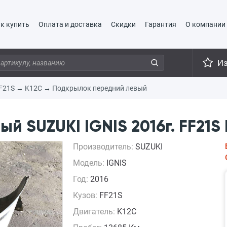
к купить
Оплата и доставка
Скидки
Гарантия
О компании
И
F21S
→
K12C
→
Подкрылок передний левый
й SUZUKI IGNIS 2016г. FF21S 
Производитель:
SUZUKI
Модель:
IGNIS
Год:
2016
Кузов:
FF21S
Двигатель:
K12C