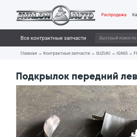
Распродажа
Ка
Все контрактные запчасти
Главная
→
Контрактные запчасти
→
SUZUKI
→
IGNIS
→
F
Подкрылок передний левы