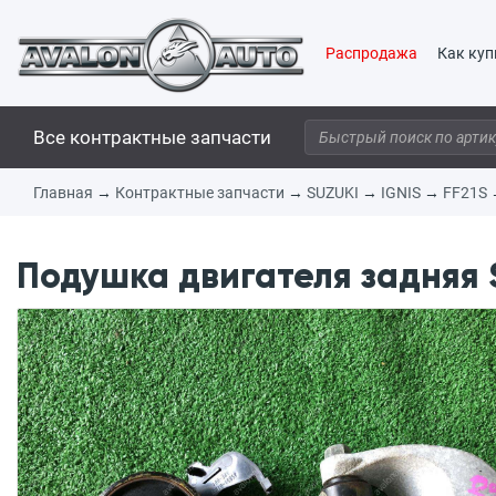
Распродажа
Как куп
Все контрактные запчасти
Главная
→
Контрактные запчасти
→
SUZUKI
→
IGNIS
→
FF21S
Подушка двигателя задняя S