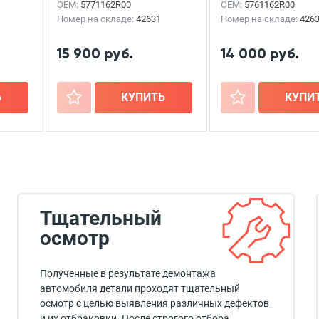
OEM:
5771162R00
OEM:
5761162R00
Номер на складе:
42631
Номер на складе:
426
15 900 руб.
14 000 руб.
Ь
+
КУПИТЬ
+
КУПИ
Тщательный
осмотр
Полученные в результате демонтажа
автомобиля детали проходят тщательный
осмотр с целью выявления различных дефектов
и их отбраковки. После строгого отбора