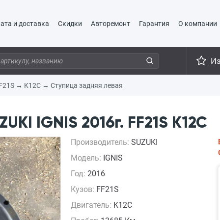
ата и доставка
Скидки
Авторемонт
Гарантия
О компании
И
F21S
→
K12C
→
Ступица задняя левая
UKI IGNIS 2016г. FF21S K12C
Производитель:
SUZUKI
Модель:
IGNIS
Год:
2016
Кузов:
FF21S
Двигатель:
K12C