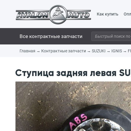
Как купить
Опл
Все контрактные запчасти
Главная
→
Контрактные запчасти
→
SUZUKI
→
IGNIS
→
F
Ступица задняя левая SUZ