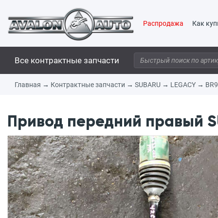
Распродажа
Как куп
Все контрактные запчасти
Главная
→
Контрактные запчасти
→
SUBARU
→
LEGACY
→
BR9
Привод передний правый SU