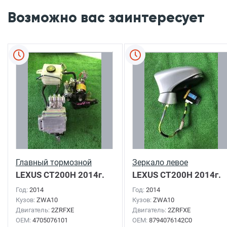
Возможно вас заинтересует
Главный тормозной
Зеркало левое
LEXUS CT200H
2014г.
LEXUS CT200H
2014г.
Год:
2014
Год:
2014
Кузов:
ZWA10
Кузов:
ZWA10
Двигатель:
2ZRFXE
Двигатель:
2ZRFXE
OEM:
4705076101
OEM:
8794076142C0