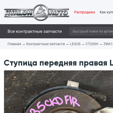
Распродажа
Как куп
Все контрактные запчасти
Главная
→
Контрактные запчасти
→
LEXUS
→
CT200H
→
ZWA1
Ступица передняя правая L