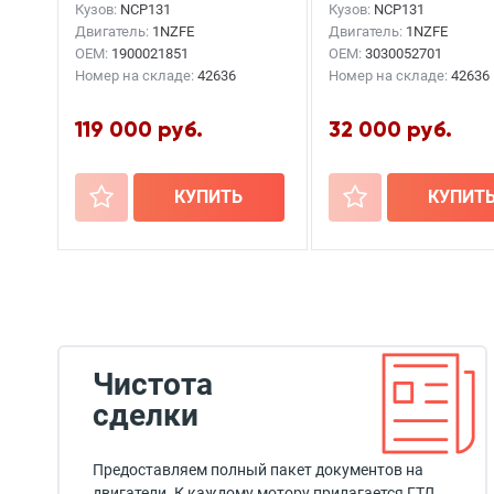
Кузов:
NCP131
Кузов:
NCP131
Двигатель:
1NZFE
Двигатель:
1NZFE
OEM:
1900021851
OEM:
3030052701
Номер на складе:
42636
Номер на складе:
42636
119 000 руб.
32 000 руб.
+
КУПИТЬ
+
КУПИТ
Чистота
сделки
Предоставляем полный пакет документов на
двигатели. К каждому мотору прилагается ГТД