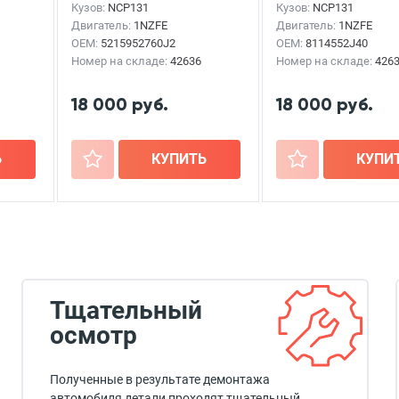
Кузов:
NCP131
Кузов:
NCP131
Двигатель:
1NZFE
Двигатель:
1NZFE
OEM:
5215952760J2
OEM:
8114552J40
Номер на складе:
42636
Номер на складе:
426
18 000 руб.
18 000 руб.
Ь
+
КУПИТЬ
+
КУПИ
Тщательный
осмотр
Полученные в результате демонтажа
автомобиля детали проходят тщательный